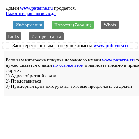
Домен
www.poterne.ru
продается.
Нажмите для связи сюда
.
Информация
Новости (7ooo.ru)
Whois
Links
История сайта
Заинтересованным в покупке домена
www.poterne.ru
Если вам интересна покупка доменного имени
www.poterne.ru
т
нужно связатся с нами
по ссылке этой
и написать письмо в прим
форме :
1) Адрес обратной связи
2) Представиться
3) Примерная цена которую вы готовые предложить за домен