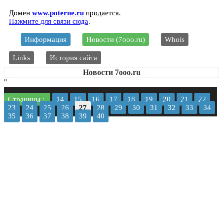
Домен
www.poterne.ru
продается.
Нажмите для связи сюда
.
Информация
Новости (7ooo.ru)
Whois
Links
История сайта
Новости 7ooo.ru
"
Страницы :
14
15
16
17
18
19
20
21
22
23
24
25
26
27
28
29
30
31
32
33
34
35
36
37
38
39
40