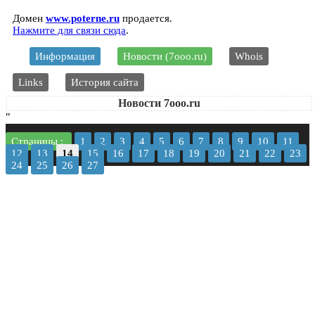
Домен
www.poterne.ru
продается.
Нажмите для связи сюда
.
Информация
Новости (7ooo.ru)
Whois
Links
История сайта
Новости 7ooo.ru
"
Страницы :
1
2
3
4
5
6
7
8
9
10
11
12
13
14
15
16
17
18
19
20
21
22
23
24
25
26
27