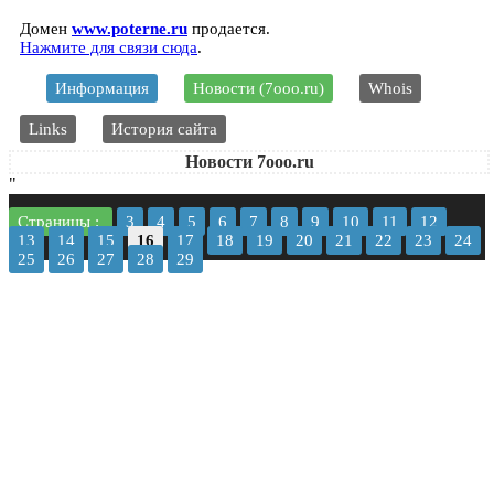
Домен
www.poterne.ru
продается.
Нажмите для связи сюда
.
Информация
Новости (7ooo.ru)
Whois
Links
История сайта
Новости 7ooo.ru
"
Страницы :
3
4
5
6
7
8
9
10
11
12
13
14
15
16
17
18
19
20
21
22
23
24
25
26
27
28
29