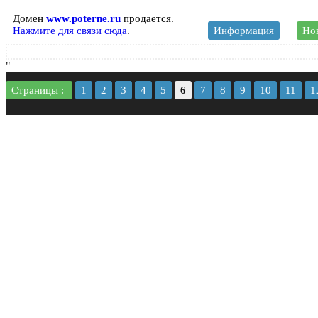
Домен
www.poterne.ru
продается.
Нажмите для связи сюда
.
Информация
Нов
"
Страницы :
1
2
3
4
5
6
7
8
9
10
11
1