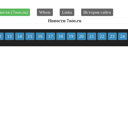
ости (7ooo.ru)
Whois
Links
История сайта
Новости 7ooo.ru
2
13
14
15
16
17
18
19
20
21
22
23
24